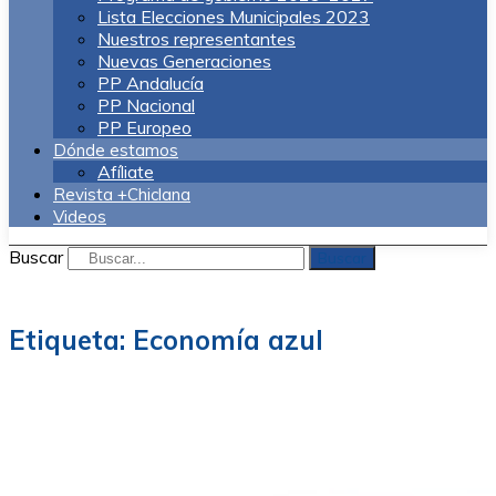
Lista Elecciones Municipales 2023
Nuestros representantes
Nuevas Generaciones
PP Andalucía
PP Nacional
PP Europeo
Dónde estamos
Afíliate
Revista +Chiclana
Videos
Buscar
Buscar
Etiqueta:
Economía azul