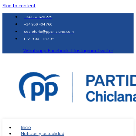
Skip to content
+34 667 620 279
+34 956 404 760
secretaria@ppchiclana.com
L-V: 9:00 - 18:30H
Whatsapp
Facebook-f
Instagram
Twitter
Inicio
Noticias y actualidad