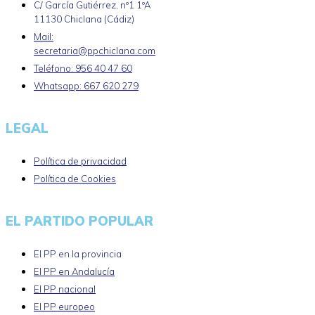
C/ García Gutiérrez, nº1 1ºA
11130 Chiclana (Cádiz)
Mail:
secretaria@ppchiclana.com
Teléfono: 956 40 47 60
Whatsapp: 667 620 279
LEGAL
Política de privacidad
Política de Cookies
EL PARTIDO POPULAR
El PP en la provincia
El PP en Andalucía
El PP nacional
El PP europeo