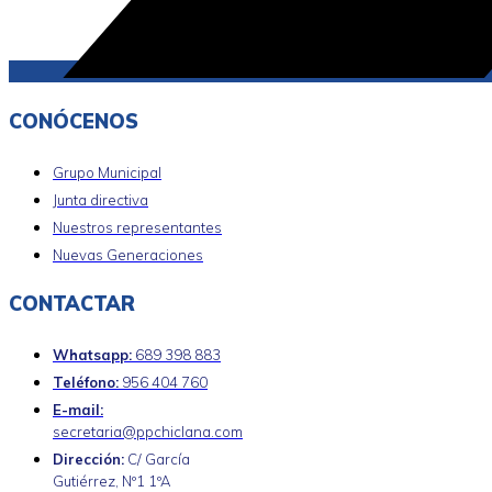
CONÓCENOS
Grupo Municipal
Junta directiva
Nuestros representantes
Nuevas Generaciones
CONTACTAR
Whatsapp:
689 398 883
Teléfono:
956 404 760
E-mail:
secretaria@ppchiclana.com
Dirección:
C/ García
Gutiérrez, Nº1 1ºA