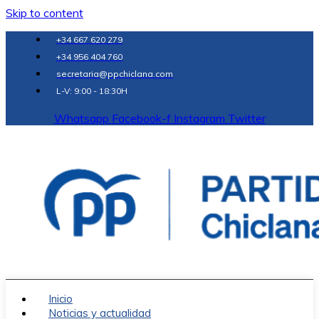
Skip to content
+34 667 620 279
+34 956 404 760
secretaria@ppchiclana.com
L-V: 9:00 - 18:30H
Whatsapp
Facebook-f
Instagram
Twitter
Inicio
Noticias y actualidad