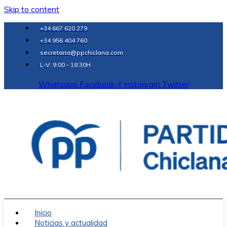
Skip to content
+34 667 620 279
+34 956 404 760
secretaria@ppchiclana.com
L-V: 9:00 - 18:30H
Whatsapp
Facebook-f
Instagram
Twitter
Inicio
Noticias y actualidad