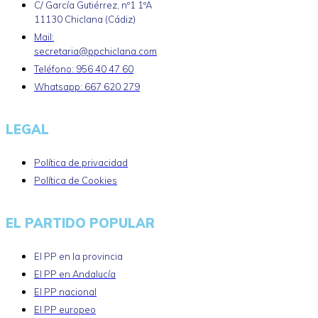
C/ García Gutiérrez, nº1 1ºA
11130 Chiclana (Cádiz)
Mail:
secretaria@ppchiclana.com
Teléfono: 956 40 47 60
Whatsapp: 667 620 279
LEGAL
Política de privacidad
Política de Cookies
EL PARTIDO POPULAR
El PP en la provincia
El PP en Andalucía
El PP nacional
El PP europeo