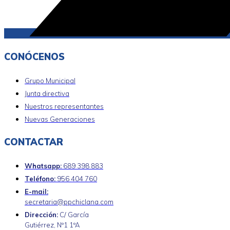
CONÓCENOS
Grupo Municipal
Junta directiva
Nuestros representantes
Nuevas Generaciones
CONTACTAR
Whatsapp:
689 398 883
Teléfono:
956 404 760
E-mail:
secretaria@ppchiclana.com
Dirección:
C/ García
Gutiérrez, Nº1 1ºA