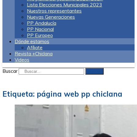
Lista Elecciones Municipales 2023
Nuestros representantes
Nuevas Generaciones
PP Andalucía
PP Nacional
PP Europeo
Dónde estamos
Afíliate
Revista +Chiclana
Videos
Buscar
Buscar
Etiqueta:
página web pp chiclana