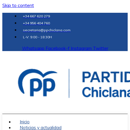
Skip to content
+34 667 620 279
+34 956 404 760
secretaria@ppchiclana.com
L-V: 9:00 - 18:30H
Whatsapp
Facebook-f
Instagram
Twitter
Inicio
Noticias y actualidad