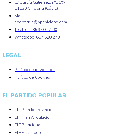
C/ García Gutiérrez, nº1 1ºA
11130 Chiclana (Cádiz)
Mail:
secretaria@ppchiclana.com
Teléfono: 956 40 47 60
Whatsapp: 667 620 279
LEGAL
Política de privacidad
Política de Cookies
EL PARTIDO POPULAR
El PP en la provincia
El PP en Andalucía
El PP nacional
El PP europeo