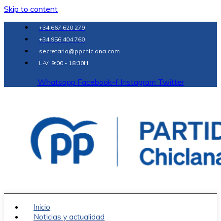
Skip to content
+34 667 620 279
+34 956 404 760
secretaria@ppchiclana.com
L-V: 9:00 - 18:30H
Whatsapp
Facebook-f
Instagram
Twitter
Inicio
Noticias y actualidad