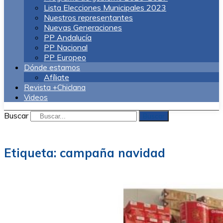
Lista Elecciones Municipales 2023
Nuestros representantes
Nuevas Generaciones
PP Andalucía
PP Nacional
PP Europeo
Dónde estamos
Afíliate
Revista +Chiclana
Videos
Buscar
Buscar
Etiqueta:
campaña navidad