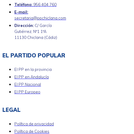
Teléfono:
956 404 760
E-mail:
secretaria@ppchiclana.com
Dirección:
C/ García
Gutiérrez, Nº1 1ºA
11130 Chiclana (Cádiz)
EL PARTIDO POPULAR
El PP en la provincia
El PP en Andalucía
El PP Nacional
El PP Europeo
LEGAL
Política de privacidad
Política de Cookies