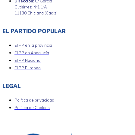
Dirección:
C/ García
Gutiérrez, Nº1 1ºA
11130 Chiclana (Cádiz)
EL PARTIDO POPULAR
El PP en la provincia
El PP en Andalucía
El PP Nacional
El PP Europeo
LEGAL
Política de privacidad
Política de Cookies