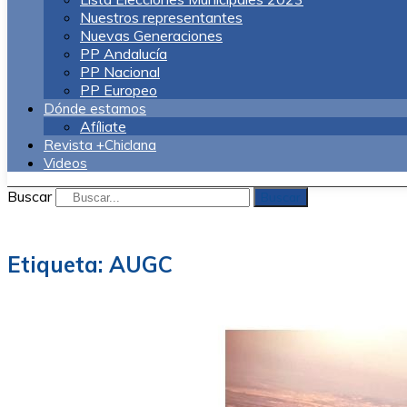
Nuestros representantes
Nuevas Generaciones
PP Andalucía
PP Nacional
PP Europeo
Dónde estamos
Afíliate
Revista +Chiclana
Videos
Buscar
Buscar
Etiqueta:
AUGC