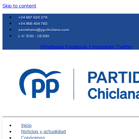
Skip to content
+34 667 620 279
+34 956 404 760
secretaria@ppchiclana.com
L-V: 9:00 - 18:30H
Whatsapp
Facebook-f
Instagram
Twitter
Inicio
Noticias y actualidad
Conócenos