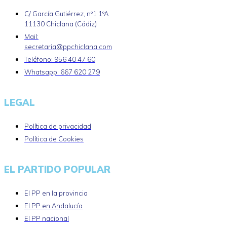
C/ García Gutiérrez, nº1 1ºA
11130 Chiclana (Cádiz)
Mail:
secretaria@ppchiclana.com
Teléfono: 956 40 47 60
Whatsapp: 667 620 279
LEGAL
Política de privacidad
Política de Cookies
EL PARTIDO POPULAR
El PP en la provincia
El PP en Andalucía
El PP nacional