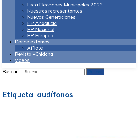
Lista Elecciones Municipales 2023
Nuestros representantes
Nuevas Generaciones
PP Andalucía
PP Nacional
PP Europeo
Dónde estamos
Afíliate
Revista +Chiclana
Videos
Buscar
Buscar
Etiqueta:
audífonos