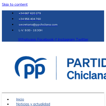
Skip to content
+34 667 620 279
+34 956 404 760
secretaria@ppchiclana.com
L-V: 9:00 - 18:30H
Whatsapp
Facebook-f
Instagram
Twitter
Inicio
Noticias y actualidad