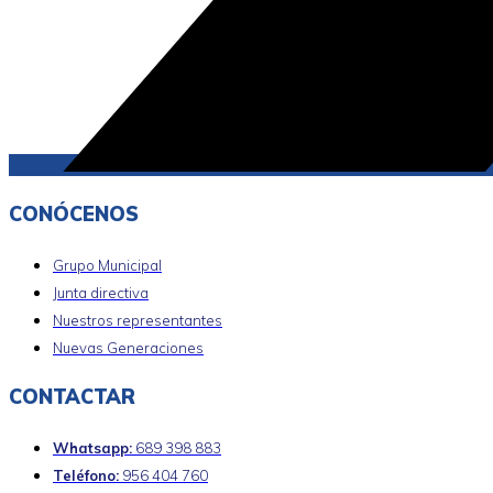
CONÓCENOS
Grupo Municipal
Junta directiva
Nuestros representantes
Nuevas Generaciones
CONTACTAR
Whatsapp:
689 398 883
Teléfono:
956 404 760