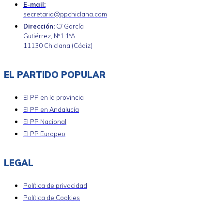
E-mail:
secretaria@ppchiclana.com
Dirección:
C/ García
Gutiérrez, Nº1 1ºA
11130 Chiclana (Cádiz)
EL PARTIDO POPULAR
El PP en la provincia
El PP en Andalucía
El PP Nacional
El PP Europeo
LEGAL
Política de privacidad
Política de Cookies