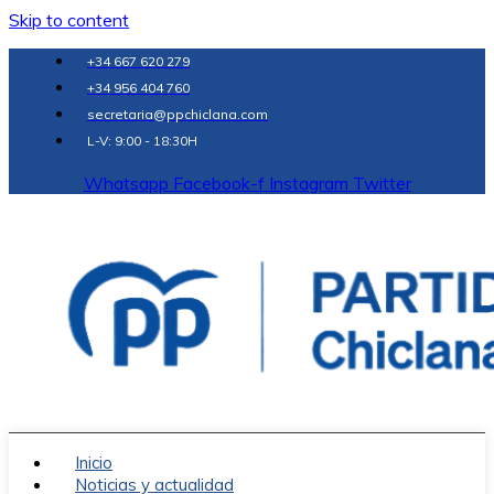
Skip to content
+34 667 620 279
+34 956 404 760
secretaria@ppchiclana.com
L-V: 9:00 - 18:30H
Whatsapp
Facebook-f
Instagram
Twitter
Inicio
Noticias y actualidad