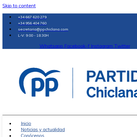
Skip to content
+34 667 620 279
+34 956 404 760
secretaria@ppchiclana.com
L-V: 9:00 - 18:30H
Whatsapp
Facebook-f
Instagram
Twitter
Inicio
Noticias y actualidad
Conócenos