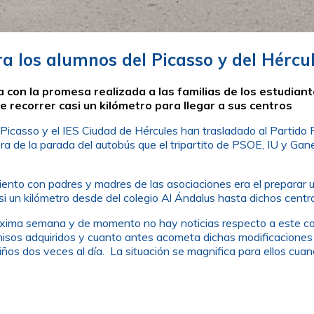
a los alumnos del Picasso y del Hércu
 con la promesa realizada a las familias de los estudian
e recorrer casi un kilómetro para llegar a sus centros
 Picasso y el IES Ciudad de Hércules han trasladado al Partido P
a de la parada del autobús que el tripartito de PSOE, IU y Ga
nto con padres y madres de las asociaciones era el preparar u
i un kilómetro desde del colegio Al Ándalus hasta dichos centro
óxima semana y de momento no hay noticias respecto a este comp
sos adquiridos y cuanto antes acometa dichas modificaciones 
niños dos veces al día. La situación se magnifica para ellos cu