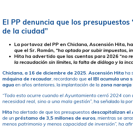
El PP denuncia que los presupuestos 
de la ciudad”
La portavoz del PP en Chiclana, Ascensión Hita, h
que el Sr. Román,
“ha optado por subir impuestos, i
Hita ha advertido que las cuentas para 2026 “
no r
la recaudación sin límites, la falta de diálogo y la i
Chiclana, a 16 de diciembre de 2025
.
Ascensión Hita
ha s
máquina de recaudar
, recordando que
el IBI acumula una
agua
en años anteriores, la implantación de la
zona naranja
“Todo esto ocurre cuando el Ayuntamiento cerró 2024 con u
necesidad real, sino a una mala gestión”
, ha señalado la po
Hita
ha alertado de que los presupuestos
descapitalizan e
de un
préstamo de 3,5 millones de euros
, mientras se arr
menos patrimonio y menos capacidad de inversión”, ha afi