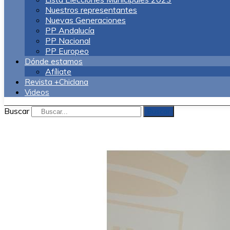
Nuestros representantes
Nuevas Generaciones
PP Andalucía
PP Nacional
PP Europeo
Dónde estamos
Afíliate
Revista +Chiclana
Videos
Buscar
Buscar