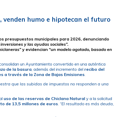
s, venden humo e hipotecan el futuro
os presupuestos municipales para 2026, denunciando
nversiones y las ayudas sociales”.
hiclaneras”
y evidencian
“un modelo agotado, basado en
consolidan un Ayuntamiento convertido en una auténtica
azo
de la basura
, además del incremento del
recibo del
es a través de la Zona de Bajas Emisiones
.
muestra que las subidas de impuestos no responden a una
 al
uso de las reservas de Chiclana Natural
y a la solicitud
cto de 13,5 millones de euros
.
“El resultado es más deuda,