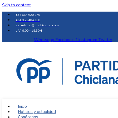
Skip to content
+34 667 620 279
+34 956 404 760
secretaria@ppchiclana.com
L-V: 9:00 - 18:30H
Whatsapp
Facebook-f
Instagram
Twitter
Inicio
Noticias y actualidad
Conócenos