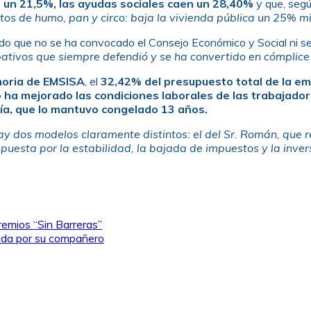
n un 21,5%,
las ayudas sociales caen un 28,40%
y que, segú
os de humo, pan y circo: baja la vivienda pública un 25% mi
ndo que no se ha convocado el Consejo Económico y Social ni se
pativos que siempre defendió y se ha convertido en cómplic
oria de EMSISA
, el
32,42% del presupuesto total de la em
io ha mejorado las condiciones laborales de las trabajado
ía, que lo mantuvo congelado 13 años.
ay dos modelos claramente distintos: el del Sr. Román, que 
puesta por la estabilidad, la bajada de impuestos y la invers
remios “Sin Barreras”
lada por su compañero