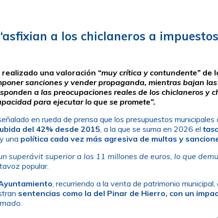
“asfixian a los chiclaneros a impuesto
a realizado una valoración
“muy crítica y contundente”
de l
mponer sanciones y vender propaganda, mientras bajan las i
esponden a las preocupaciones reales de los chiclaneros y c
ncapacidad para ejecutar lo que se promete”.
eñalado en rueda de prensa que los presupuestos municipales 
 subida del 42% desde 2015
, a la que se suma en 2026 el
tas
y una
política cada vez más agresiva de multas y sancion
n superávit superior a los 11 millones de euros, lo que de
rtavoz popular.
l Ayuntamiento
, recurriendo a la venta de patrimonio municipal,
astran
sentencias como la del Pinar de Hierro, con un impa
rmado.