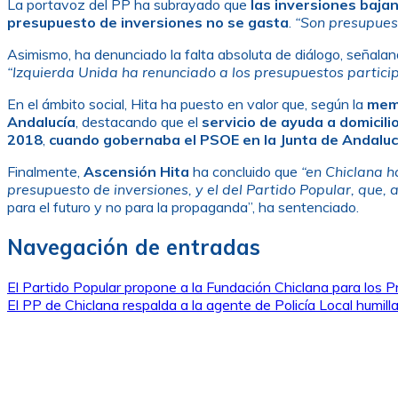
La portavoz del PP ha subrayado que
las inversiones baja
presupuesto de inversiones no se gasta
.
“Son presupuest
Asimismo, ha denunciado la falta absoluta de diálogo, señala
“Izquierda Unida ha renunciado a los presupuestos partici
En el ámbito social, Hita ha puesto en valor que, según la
mem
Andalucía
, destacando que el
servicio de ayuda a domicil
2018
,
cuando gobernaba el PSOE en la Junta de Andaluc
Finalmente,
Ascensión Hita
ha concluido que
“en Chiclana h
presupuesto de inversiones, y el del Partido Popular, que, a
para el futuro y no para la propaganda”, ha sentenciado.
Navegación de entradas
El Partido Popular propone a la Fundación Chiclana para los P
El PP de Chiclana respalda a la agente de Policía Local humil