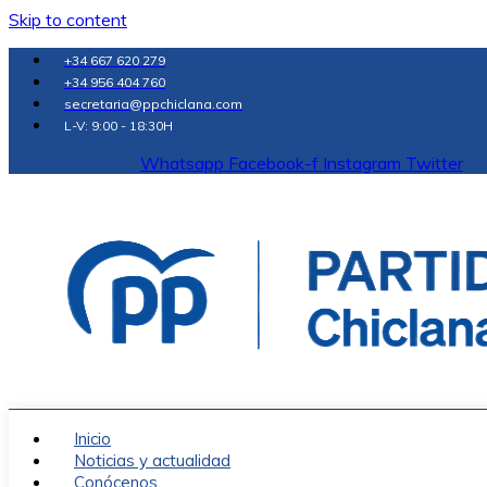
Skip to content
+34 667 620 279
+34 956 404 760
secretaria@ppchiclana.com
L-V: 9:00 - 18:30H
Whatsapp
Facebook-f
Instagram
Twitter
Inicio
Noticias y actualidad
Conócenos