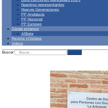
Nuestros representantes
Nuevas Generaciones
PP Andalucía
PP Nacional
PP Europeo
Dónde estamos
Afíliate
Revista +Chiclana
Videos
Buscar
Buscar