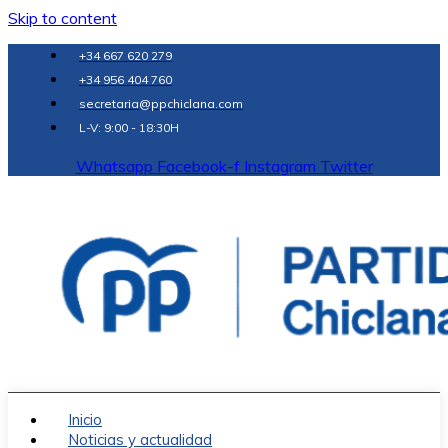
Skip to content
+34 667 620 279
+34 956 404 760
secretaria@ppchiclana.com
L-V: 9:00 - 18:30H
Whatsapp
Facebook-f
Instagram
Twitter
Inicio
Noticias y actualidad