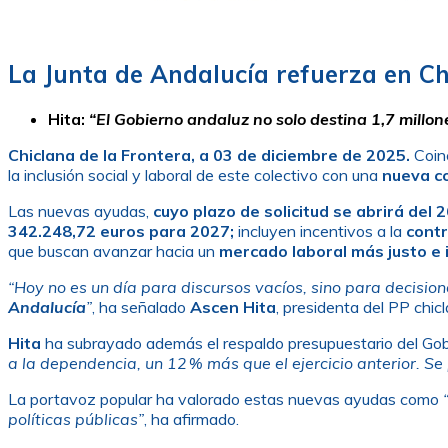
La Junta de Andalucía refuerza en Ch
Hita:
“El Gobierno andaluz no solo destina 1,7 millo
Chiclana de la Frontera, a 03 de diciembre de 2025.
Coin
la inclusión social y laboral de este colectivo con una
nueva c
Las nuevas ayudas,
cuyo plazo de solicitud se abrirá del 
342.248,72 euros para 2027;
incluyen incentivos a la
contr
que buscan avanzar hacia un
mercado laboral más justo e 
“Hoy no es un día para discursos vacíos, sino para decision
Andalucía
”
, ha señalado
Ascen Hita
, presidenta del PP chic
Hita
ha subrayado además el respaldo presupuestario del Gobi
a la dependencia, un 12 % más que el ejercicio anterior. S
La portavoz popular ha valorado estas nuevas ayudas como
políticas públicas”
, ha afirmado.