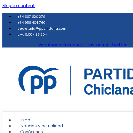
Skip to content
+34 667 620 279
+34 956 404 760
secretaria@ppchiclana.com
L-V: 9:00 - 18:30H
Whatsapp
Facebook-f
Instagram
Twitter
Inicio
Noticias y actualidad
Conócenos