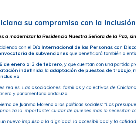
iclana su compromiso con la inclusió
nes a modernizar la Residencia Nuestra Señora de la Paz, si
cidiendo con el
Día Internacional de las Personas con Dis
onvocatoria de subvenciones
que beneficiará también a enti
26 de enero al 3 de febrero
, y que cuentan con una partida 
atación indefinida
, la
adaptación de puestos de trabajo
,
m
inclusivo
.
es reales. Las asociaciones, familias y colectivos de Chicla
lanero y parlamentaria andaluza.
erno de Juanma Moreno a las políticas sociales:
“Los presupue
e prioriza lo importante: cuidar de quienes más lo necesitan 
“un nuevo impulso a la dignidad, la accesibilidad y la calida