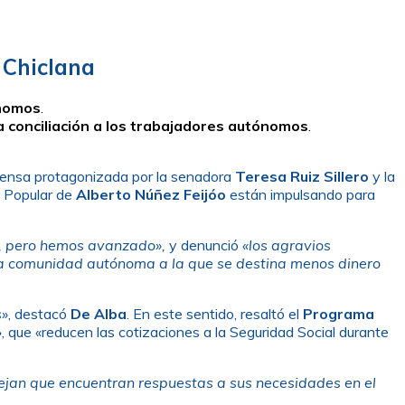
 Chiclana
ónomos
.
la conciliación a los trabajadores autónomos
.
prensa protagonizada por la senadora
Teresa Ruiz Sillero
y la
o Popular de
Alberto Núñez Feijóo
están impulsando para
, pero hemos avanzado»,
y denunció
«los agravios
r la comunidad autónoma a la que se destina menos dinero
s»
, destacó
De Alba
. En este sentido, resaltó el
Programa
»
, que «reducen las cotizaciones a la Seguridad Social durante
lejan que encuentran respuestas a sus necesidades en el