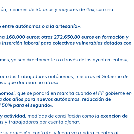
ción, menores de 30 años y mayores de 45»
, con una
o entre autónomos o a la artesanía»
.
na 168.000 euros
;
otros 272.650,80 euros en formación y
 inserción laboral para colectivos vulnerables dotados con
mos, ya sea directamente o a través de los ayuntamientos»,
ar a los trabajadores autónomos, mientras el Gobierno de
tuvo que dar marcha atrás».
ónomos´
,
que se pondrá en marcha cuando el PP gobierne en
sta dos años para nuevos autónomos
, r
educción de
del 50% para el segundo
«
.
y actividad
, medidas de conciliación como la
exención de
s y trabajadoras por cuenta ajena»
.
e su profesión, contrate, y luego ya rendirá cuentas al