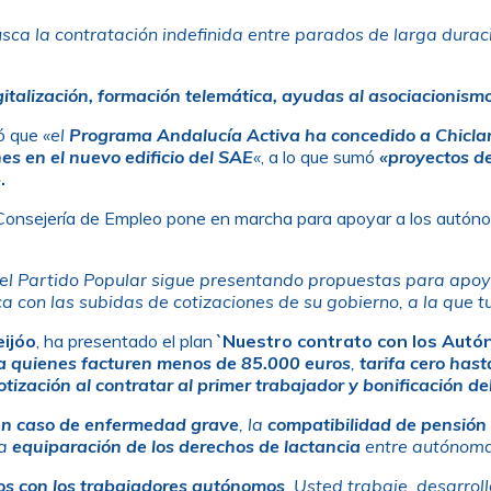
sca la contratación indefinida entre parados de larga dura
.
gitalización, formación telemática, ayudas al asociacionism
có que
«el
Programa Andalucía Activa ha concedido a Chicla
es en el nuevo edificio del SAE
«
, a lo que sumó
«proyectos de
»
.
Consejería de Empleo pone en marcha para apoyar a los autóno
el Partido Popular sigue presentando propuestas para apoy
ca con las subidas de cotizaciones de su gobierno, a la que 
ijóo
, ha presentado el plan
`Nuestro contrato con los Aut
a quienes facturen menos de 85.000 euros
,
tarifa cero ha
otización al contratar al primer trabajador y bonificación 
 en caso de enfermedad grave
, la
compatibilidad de pensión 
la
equiparación de los derechos de lactancia
entre autónoma
os con los trabajadores autónomos
. Usted trabaje, desarroll