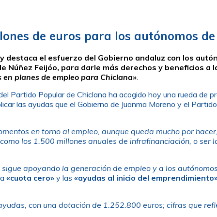
llones de euros para los autónomos de
a y destaca el esfuerzo del Gobierno andaluz con los aut
 de Núñez Feijóo, para darle más derechos y beneficios a 
s en planes de empleo para Chiclana»
.
 del Partido Popular de Chiclana ha acogido hoy una rueda de 
plicar las ayudas que el Gobierno de Juanma Moreno y el Partid
omentos en torno al empleo, aunque queda mucho por hacer
 como los 1.500 millones anuales de infrafinanciación, o se
ía sigue apoyando la generación de empleo y a los autónomo
la
«cuota cero»
y las
«ayudas al inicio del emprendimiento
yudas, con una dotación de 1.252.800 euros; cifras que ref