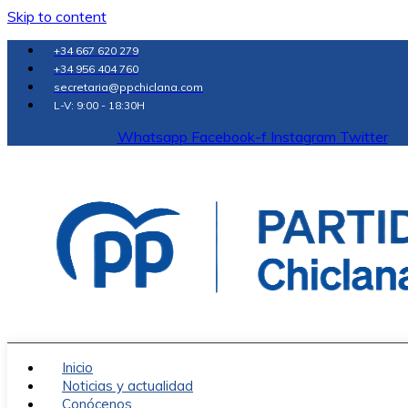
Skip to content
+34 667 620 279
+34 956 404 760
secretaria@ppchiclana.com
L-V: 9:00 - 18:30H
Whatsapp
Facebook-f
Instagram
Twitter
Inicio
Noticias y actualidad
Conócenos