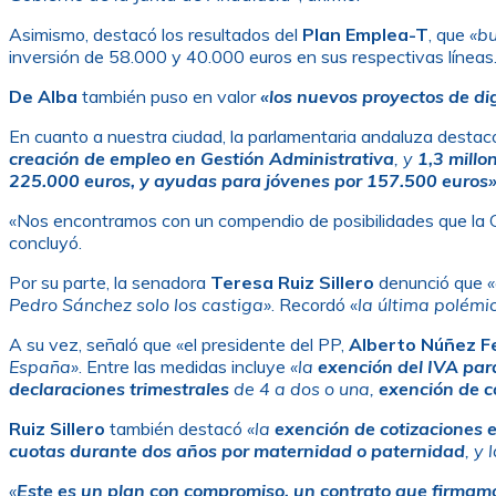
Asimismo, destacó los resultados del
Plan Emplea-T
, que
«bu
inversión de 58.000 y 40.000 euros en sus respectivas líneas
De Alba
también puso en valor
«los nuevos proyectos de di
En cuanto a nuestra ciudad, la parlamentaria andaluza desta
creación de empleo en Gestión Administrativa
, y
1,3 millon
225.000 euros, y ayudas para jóvenes por 157.500 euros
«Nos encontramos con un compendio de posibilidades que la 
concluyó.
Por su parte, la senadora
Teresa Ruiz Sillero
denunció que
«
Pedro Sánchez solo los castiga»
. Recordó «
la última polémi
A su vez, señaló que «el presidente del PP,
Alberto Núñez Fe
España»
. Entre las medidas incluye
«la
exención del IVA par
declaraciones trimestrales
de 4 a dos o una,
exención de c
Ruiz Sillero
también destacó
«la
exención de cotizaciones
cuotas durante dos años por maternidad o paternidad
, y 
«
Este es un plan con compromiso, un contrato que firmam