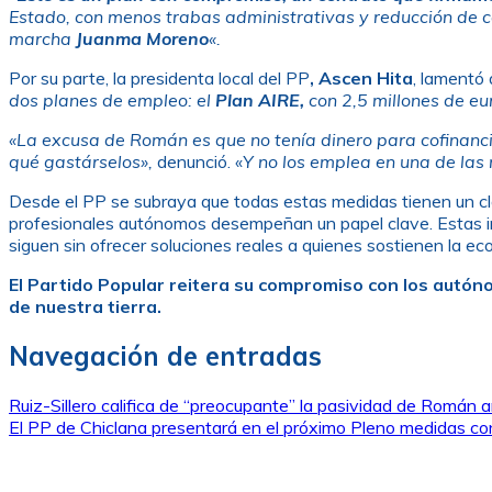
Estado, con menos trabas administrativas y reducción de c
marcha
Juanma Moreno
«.
Por su parte, la presidenta local del PP
, Ascen Hita
, lamentó
dos planes de empleo: el
Plan AIRE,
con 2,5 millones de eur
«La excusa de Román es que no tenía dinero para cofinancia
qué gastárselos»,
denunció. «
Y no los emplea en una de las
Desde el PP se subraya que todas estas medidas tienen un cla
profesionales autónomos desempeñan un papel clave. Estas ini
siguen sin ofrecer soluciones reales a quienes sostienen la ec
El Partido Popular reitera su compromiso con los autóno
de nuestra tierra.
Navegación de entradas
Ruiz-Sillero califica de “preocupante” la pasividad de Román a
El PP de Chiclana presentará en el próximo Pleno medidas c