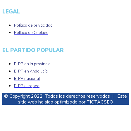
LEGAL
Política de privacidad
Política de Cookies
EL PARTIDO POPULAR
El PP en la provincia
El PP en Andalucía
El PP nacional
El PP europeo
© Copyright 2022, Todos los derechos reservados |
Este
sitio web ha sido optimizado por TICTACSEO