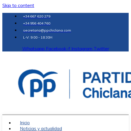
Skip to content
+34 667 620 279
+34 956 404 760
secretaria@ppchiclana.com
L-V: 9:00 - 18:30H
Whatsapp
Facebook-f
Instagram
Twitter
Inicio
Noticias y actualidad