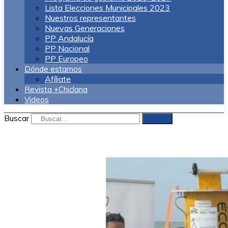
Lista Elecciones Municipales 2023
Nuestros representantes
Nuevas Generaciones
PP Andalucía
PP Nacional
PP Europeo
Dónde estamos
Afíliate
Revista +Chiclana
Videos
Buscar
Buscar