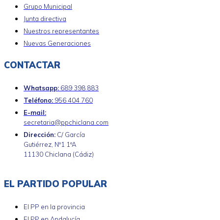
Grupo Municipal
Junta directiva
Nuestros representantes
Nuevas Generaciones
CONTACTAR
Whatsapp:
689 398 883
Teléfono:
956 404 760
E-mail:
secretaria@ppchiclana.com
Dirección:
C/ García
Gutiérrez, Nº1 1ºA
11130 Chiclana (Cádiz)
EL PARTIDO POPULAR
El PP en la provincia
El PP en Andalucía