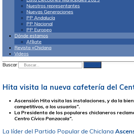
Nuestros representantes
Nuevas Generaciones
PP Andalucía
PP Nacional
PP Europeo
Dónde estamos
Afíliate
Revista +Chiclana
Videos
Buscar
Buscar
Hita visita la nueva cafetería del C
Ascensión Hita visita las instalaciones, y da la bi
competitivos, a los usuarios”
.
La Presidenta de los populares chiclaneros recla
Centro Cívico Panzacola”
.
La líder del Partido Popular de Chiclana
Ascens