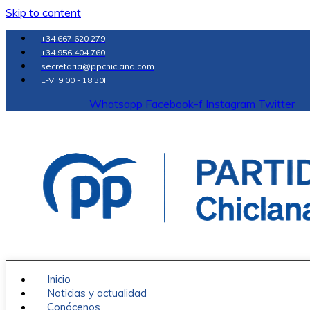
Skip to content
+34 667 620 279
+34 956 404 760
secretaria@ppchiclana.com
L-V: 9:00 - 18:30H
Whatsapp
Facebook-f
Instagram
Twitter
Inicio
Noticias y actualidad
Conócenos