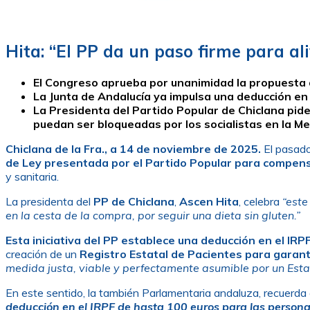
Hita: “El PP da un paso firme para ali
El Congreso aprueba por unanimidad la propuesta 
La Junta de Andalucía ya impulsa una deducción en 
La Presidenta del Partido Popular de Chiclana pid
puedan ser bloqueadas por los socialistas en la M
Chiclana de la Fra., a 14 de noviembre de 2025.
El pasado
de Ley presentada por el Partido Popular para compen
y sanitaria.
La presidenta del
PP de Chiclana
,
Ascen Hita
, celebra
“este
en la cesta de la compra, por seguir una dieta sin gluten.”
Esta iniciativa del PP establece una deducción en el IR
creación de un
Registro Estatal de Pacientes para garant
medida justa, viable y perfectamente asumible por un Est
En este sentido, la también Parlamentaria andaluza, recuerda
deducción en el IRPF de hasta 100 euros para las persona