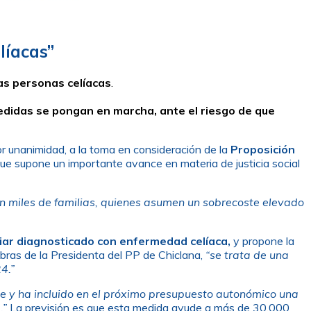
líacas”
as personas celíacas
.
edidas se pongan en marcha, ante el riesgo de que
or unanimidad, a la toma en consideración de la
Proposición
ue supone un importante avance en materia de justicia social
en miles de familias, quienes asumen un sobrecoste elevado
liar diagnosticado con enfermedad celíaca,
y propone la
bras de la Presidenta del PP de Chiclana,
“se trata de una
4.”
te y ha incluido en el próximo presupuesto autonómico una
n
.”
La previsión es que esta medida ayude a más de 30.000