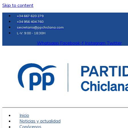
Skip to content
+34 667 620 279
+34 956 404 760
secretaria@ppchiclana.com
L-V: 9:00 - 18:30H
Whatsapp
Facebook-f
Instagram
Twitter
Inicio
Noticias y actualidad
Conócenos