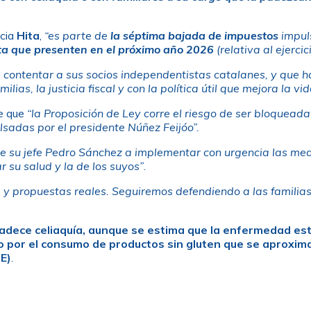
ncia
Hita
,
“es parte de
la séptima bajada de impuestos
impuls
ta
que presenten en el próximo año 2026
(relativa al ejercic
a contentar a sus socios independentistas catalanes, y que 
as, la justicia fiscal y con la política útil que mejora la vi
te que
“la Proposición de Ley corre el riesgo de ser bloquead
lsadas por el presidente Núñez Feijóo”.
 de su jefe Pedro Sánchez a implementar con urgencia las me
 su salud y la de los suyos”
.
ía y propuestas reales. Seguiremos defendiendo a las familia
adece celiaquía, aunque se estima que la enfermedad est
 por el consumo de productos sin gluten que se aproxima
E)
.