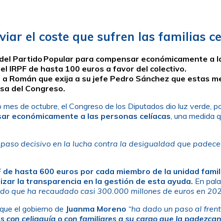
viar el coste que sufren las familias ce
del Partido Popular para compensar económicamente a l
el IRPF de hasta 100 euros a favor del colectivo.
e a Román que exija a su jefe Pedro Sánchez que estas m
esa del Congreso.
 mes de octubre, el Congreso de los Diputados dio luz verde, p
sar económicamente a las personas celíacas
, una medida q
 paso decisivo en la lucha contra la desigualdad que padec
PF de hasta 600 euros por cada miembro de la unidad fami
izar la transparencia en la gestión de esta ayuda.
En pala
ado que ha recaudado casi 300.000 millones de euros en 202
 que el gobierno de
Juanma Moreno
“ha dado un paso al fren
s con celiaquía o con familiares a su cargo que la padezca