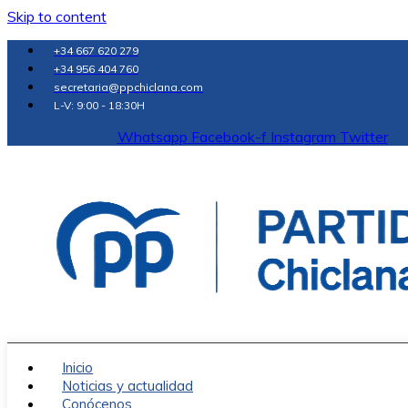
Skip to content
+34 667 620 279
+34 956 404 760
secretaria@ppchiclana.com
L-V: 9:00 - 18:30H
Whatsapp
Facebook-f
Instagram
Twitter
Inicio
Noticias y actualidad
Conócenos