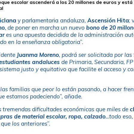
que escolar ascenderá a los 20 millones de euros y está
al
iclana
y parlamentaria andaluza,
Ascensión Hita
; 
no
, de poner en marcha un nuevo
bono de 20 millon
ar
es una apuesta decidida de la administración au
zado en la enseñanza obligatoria
”.
sidente
Juanma Moreno
, podrá ser solicitada por las
estudiantes andaluces
de Primaria, Secundaria, FP 
sistema justo y equitativo que facilite el acceso y 
 las familias que peor lo están pasando, a hacer fre
que estamos padeciendo
”, añade.
as tremendas dificultades económicas que miles de
c
pras de material escolar, ropa, calzado
…todo eso, 
que los anteriores
”.