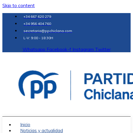
Skip to content
+34 667 620 279
+34 956 404 760
secretaria@ppchiclana.com
L-V: 9:00 - 18:30H
Whatsapp
Facebook-f
Instagram
Twitter
Inicio
Noticias y actualidad