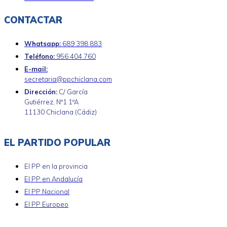
CONTACTAR
Whatsapp:
689 398 883
Teléfono:
956 404 760
E-mail:
secretaria@ppchiclana.com
Dirección:
C/ García
Gutiérrez, Nº1 1ºA
11130 Chiclana (Cádiz)
EL PARTIDO POPULAR
El PP en la provincia
El PP en Andalucía
El PP Nacional
El PP Europeo