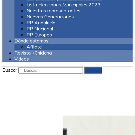
Lista Elecciones Municipales 2023
Nuestros representantes
Nuevas Generaciones
PP Andalucía
PP Nacional
PP Europeo
Dónde estamos
Afíliate
Revista +Chiclana
Videos
Buscar
Buscar