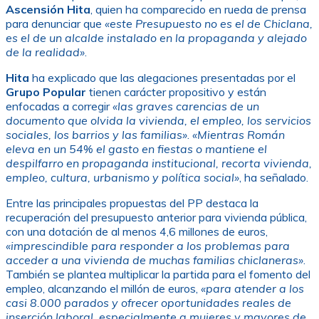
Ascensión Hita
, quien ha comparecido en rueda de prensa
para denunciar que
«este Presupuesto no es el de Chiclana,
es el de un alcalde instalado en la propaganda y alejado
de la realidad»
.
Hita
ha explicado que las alegaciones presentadas por el
Grupo Popular
tienen carácter propositivo y están
enfocadas a corregir
«las graves carencias de un
documento que olvida la vivienda, el empleo, los servicios
sociales, los barrios y las familias»
.
«Mientras Román
eleva en un 54% el gasto en fiestas o mantiene el
despilfarro en propaganda institucional, recorta vivienda,
empleo, cultura, urbanismo y política social»
, ha señalado.
Entre las principales propuestas del PP destaca la
recuperación del presupuesto anterior para vivienda pública,
con una dotación de al menos 4,6 millones de euros,
«imprescindible para responder a los problemas para
acceder a una vivienda de muchas familias chiclaneras»
.
También se plantea multiplicar la partida para el fomento del
empleo, alcanzando el millón de euros,
«para atender a los
casi 8.000 parados y ofrecer oportunidades reales de
inserción laboral, especialmente a mujeres y mayores de