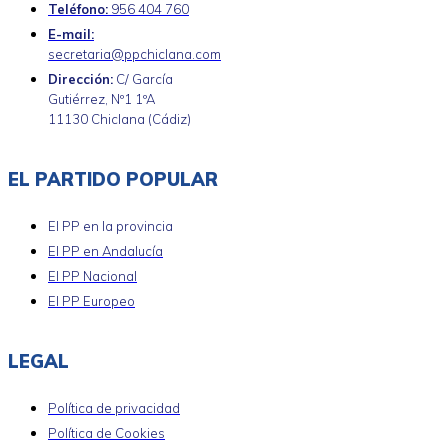
Teléfono:
956 404 760
E-mail:
secretaria@ppchiclana.com
Dirección:
C/ García
Gutiérrez, Nº1 1ºA
11130 Chiclana (Cádiz)
EL PARTIDO POPULAR
El PP en la provincia
El PP en Andalucía
El PP Nacional
El PP Europeo
LEGAL
Política de privacidad
Política de Cookies