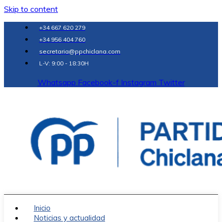
Skip to content
+34 667 620 279
+34 956 404 760
secretaria@ppchiclana.com
L-V: 9:00 - 18:30H
Whatsapp
Facebook-f
Instagram
Twitter
Inicio
Noticias y actualidad