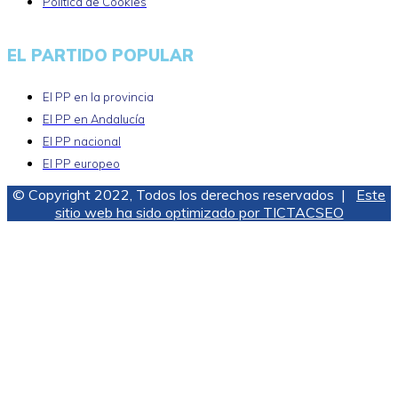
Política de Cookies
EL PARTIDO POPULAR
El PP en la provincia
El PP en Andalucía
El PP nacional
El PP europeo
© Copyright 2022, Todos los derechos reservados |
Este
sitio web ha sido optimizado por TICTACSEO