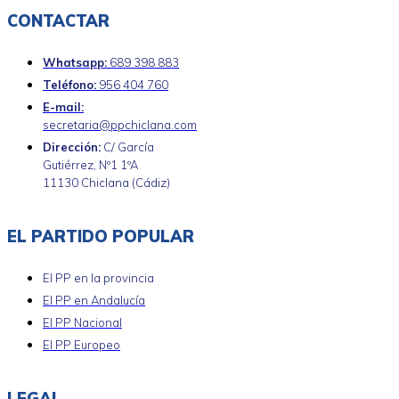
CONTACTAR
Whatsapp:
689 398 883
Teléfono:
956 404 760
E-mail:
secretaria@ppchiclana.com
Dirección:
C/ García
Gutiérrez, Nº1 1ºA
11130 Chiclana (Cádiz)
EL PARTIDO POPULAR
El PP en la provincia
El PP en Andalucía
El PP Nacional
El PP Europeo
LEGAL