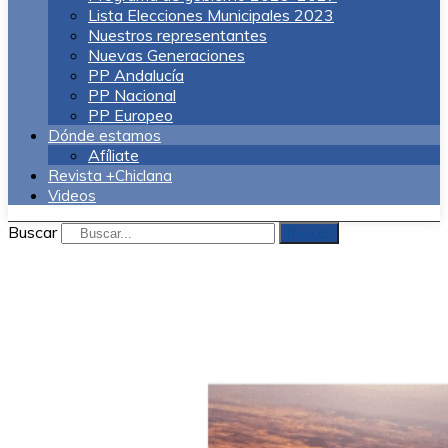
Lista Elecciones Municipales 2023
Nuestros representantes
Nuevas Generaciones
PP Andalucía
PP Nacional
PP Europeo
Dónde estamos
Afíliate
Revista +Chiclana
Videos
Buscar
Buscar