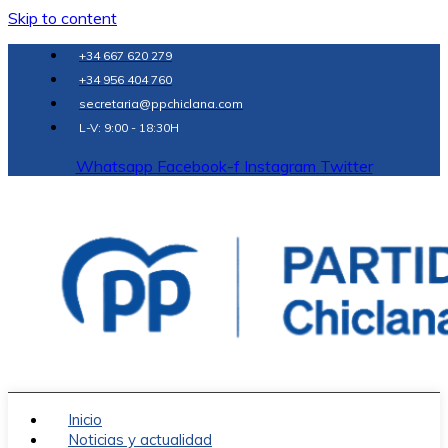
Skip to content
+34 667 620 279
+34 956 404 760
secretaria@ppchiclana.com
L-V: 9:00 - 18:30H
Whatsapp
Facebook-f
Instagram
Twitter
Inicio
Noticias y actualidad