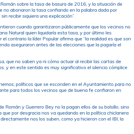
e Román sobre la tasa de basura de 2016, y la situación de
que no abonaron la tasa confiando en la palabra dada por
n recibir siquiera una explicación”.
intieron cuando garantizaron públicamente que los vecinos no
a Natural quien liquidaría esta tasa, y por último les
 contrario la líder Popular afirma que “la realidad es que son
nda aseguraron antes de las elecciones que la pagaría el
a, que no saben ya ni cómo actuar al recibir las cartas de
, y en este sentido es muy significativo el silencio cómplice
tenemos; políticos que se esconden en el Ayuntamiento para no
ante para todos los vecinos que de buena fe confiaron en
 de Román y Guerrero Bey no la pagan ellos de su bolsillo, sino
a que por desgracia nos va quedando en la política chiclanera
directamente nos los suben, como ya hicieron con el IBI, la