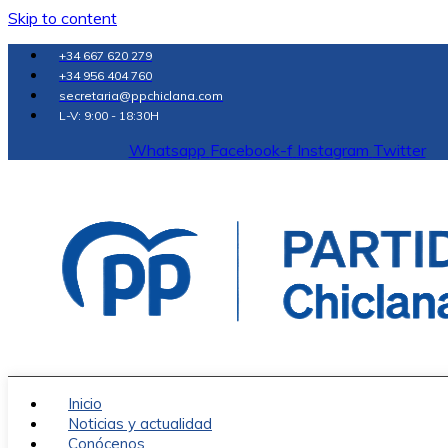
Skip to content
+34 667 620 279
+34 956 404 760
secretaria@ppchiclana.com
L-V: 9:00 - 18:30H
Whatsapp
Facebook-f
Instagram
Twitter
Inicio
Noticias y actualidad
Conócenos