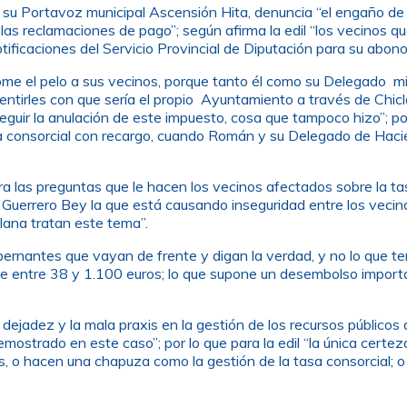
de su Portavoz municipal Ascensión Hita, denuncia “el engaño d
 las reclamaciones de pago”; según afirma la edil “los vecinos 
caciones del Servicio Provincial de Diputación para su abono si
ome el pelo a sus vecinos, porque tanto él como su Delegado m
ntirles con que sería el propio Ayuntamiento a través de Chiclan
 la anulación de este impuesto, cosa que tampoco hizo”; por el
sa consorcial con recargo, cuando Román y su Delegado de Hacie
a las preguntas que le hacen los vecinos afectados sobre la tas
Guerrero Bey la que está causando inseguridad entre los vecinos
lana tratan este tema”.
obernantes que vayan de frente y digan la verdad, y no lo que 
 de entre 38 y 1.100 euros; lo que supone un desembolso import
 dejadez y la mala praxis en la gestión de los recursos públicos
ostrado en este caso”; por lo que para la edil “la única certez
, o hacen una chapuza como la gestión de la tasa consorcial; o 