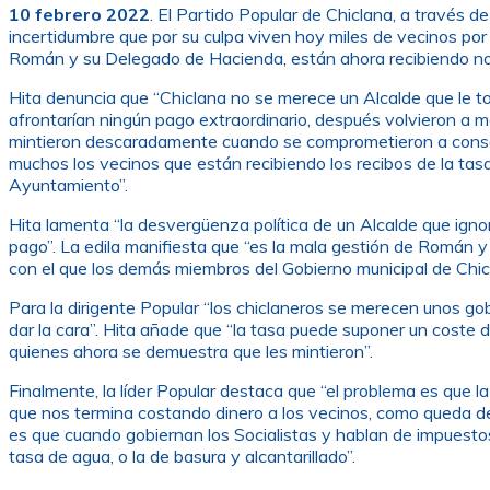
10 febrero 2022
. El Partido Popular de Chiclana, a través 
incertidumbre que por su culpa viven hoy miles de vecinos por
Román y su Delegado de Hacienda, están ahora recibiendo notifi
Hita denuncia que “Chiclana no se merece un Alcalde que le t
afrontarían ningún pago extraordinario, después volvieron a me
mintieron descaradamente cuando se comprometieron a conseguir
muchos los vecinos que están recibiendo los recibos de la ta
Ayuntamiento”.
Hita lamenta “la desvergüenza política de un Alcalde que ignor
pago”. La edila manifiesta que “es la mala gestión de Román y 
con el que los demás miembros del Gobierno municipal de Chic
Para la dirigente Popular “los chiclaneros se merecen unos g
dar la cara”. Hita añade que “la tasa puede suponer un coste
quienes ahora se demuestra que les mintieron”.
Finalmente, la líder Popular destaca que “el problema es que la
que nos termina costando dinero a los vecinos, como queda dem
es que cuando gobiernan los Socialistas y hablan de impuestos
tasa de agua, o la de basura y alcantarillado”.