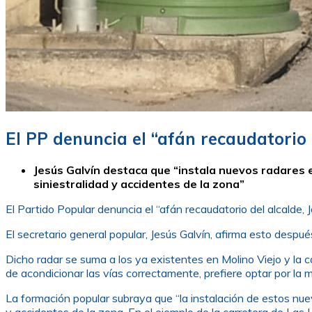
El PP denuncia el “afán recaudatorio
Jesús Galvín destaca que “instala nuevos radares e
siniestralidad y accidentes de la zona”
El Partido Popular denuncia el “afán recaudatorio del alcalde,
El secretario general popular, Jesús Galvín, afirma esto desp
Dicho radar se suma a los ya existentes en Molino Viejo y la c
de acondicionar las vías correctamente, prefiere optar por la 
La formación popular subraya que “la instalación de estos nuev
y accidentes de la zona. En el ejemplo de la carretera de Las