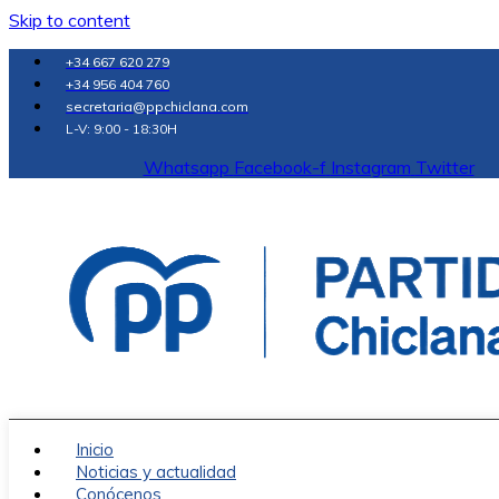
Skip to content
+34 667 620 279
+34 956 404 760
secretaria@ppchiclana.com
L-V: 9:00 - 18:30H
Whatsapp
Facebook-f
Instagram
Twitter
Inicio
Noticias y actualidad
Conócenos