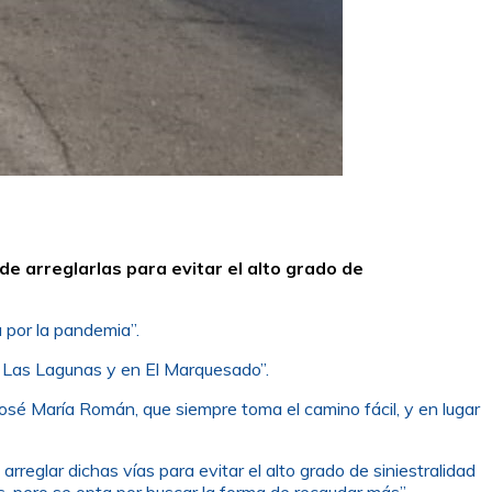
e arreglarlas para evitar el alto grado de
a por la pandemia”.
de Las Lagunas y en El Marquesado”.
José María Román, que siempre toma el camino fácil, y en lugar
reglar dichas vías para evitar el alto grado de siniestralidad
s, pero se opta por buscar la forma de recaudar más”.