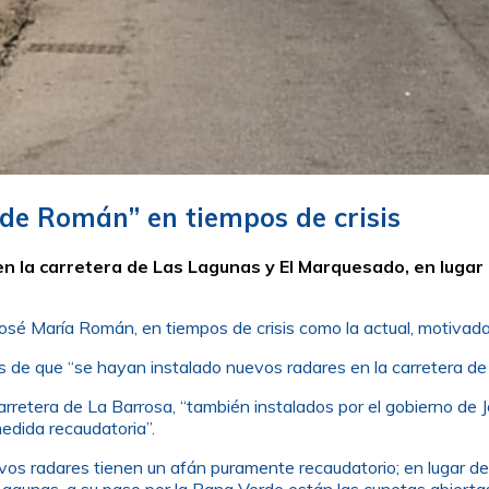
 de Román” en tiempos de crisis
n la carretera de Las Lagunas y El Marquesado, en lugar d
 José María Román, en tiempos de crisis como la actual, motivad
ués de que “se hayan instalado nuevos radares en la carretera 
arretera de La Barrosa, “también instalados por el gobierno de 
medida recaudatoria”.
os radares tienen un afán puramente recaudatorio; en lugar de ar
 Lagunas, a su paso por la Rana Verde están las cunetas abierta