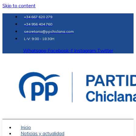
Skip to content
+34 667 620 279
+34 956 404 760
secretaria@ppchiclana.com
L-V: 9:00 - 18:30H
Whatsapp
Facebook-f
Instagram
Twitter
Inicio
Noticias y actualidad