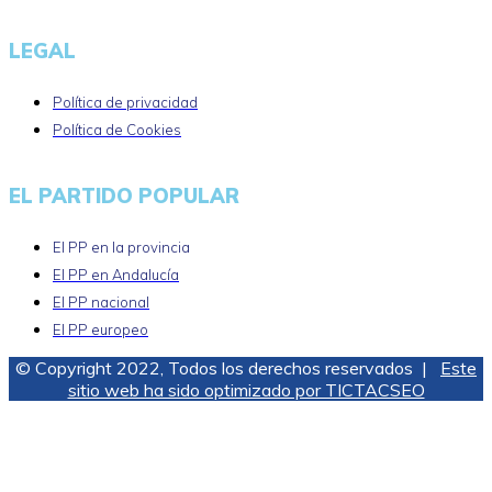
LEGAL
Política de privacidad
Política de Cookies
EL PARTIDO POPULAR
El PP en la provincia
El PP en Andalucía
El PP nacional
El PP europeo
© Copyright 2022, Todos los derechos reservados |
Este
sitio web ha sido optimizado por TICTACSEO