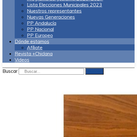
Lista Elecciones Municipales 2023
Nuestros representantes
Nuevas Generaciones
PP Andalucía
PP Nacional
PP Europeo
Dónde estamos
Afíliate
Revista +Chiclana
Videos
Buscar
Buscar