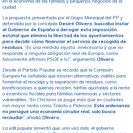
en la economía de las familias y pequeños negocios de la
ciudad.
La propuesta, presentada por el Grupo Municipal del PP y
defendida por la concejala
Desiré Olivero
,
buscaba instar
al Gobierno de España a derogar esta imposición
estatal que elimina la libertad de los ayuntamientos
para decidir cómo financiar el servicio de recogida de
residuos
.
“Es una medida injusta, innecesaria y que no
responde a ninguna obligación real de Europa, como
falsamente afirman PSOE e IU”
, argumentó
Olivero
.
Desde el Partido Popular se recordó que la Comisión
Europea ha señalado que existen alternativas viables para
fomentar el reciclaje y la separación de residuos, como
bonificaciones a quienes reciclen, tarifas ajustadas a la renta
o incentivos fiscales para familias numerosas y sectores
vulnerables.
“En Chiclana se paga más que en ciudades
con mayor renta como Toledo o Palencia.
Esta ordenanza
no persigue una economía circular real, solo busca
recaudar
”
, añadió
Olivero
.
La edil popular lamentó que, una vez más, el gobierno