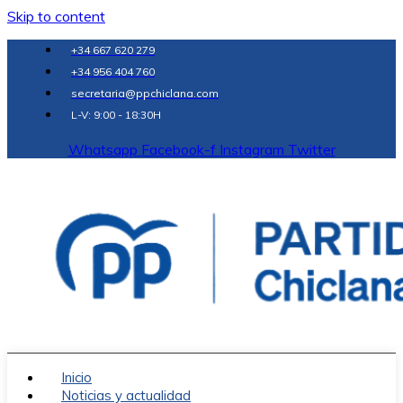
Skip to content
+34 667 620 279
+34 956 404 760
secretaria@ppchiclana.com
L-V: 9:00 - 18:30H
Whatsapp
Facebook-f
Instagram
Twitter
Inicio
Noticias y actualidad