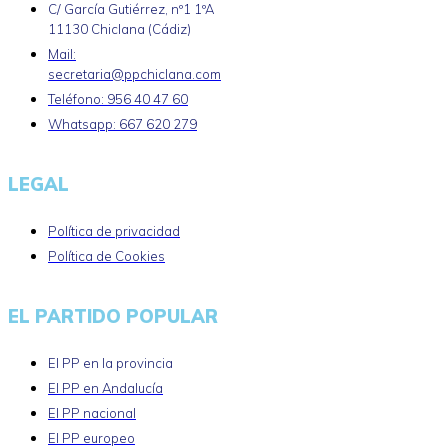
C/ García Gutiérrez, nº1 1ºA
11130 Chiclana (Cádiz)
Mail:
secretaria@ppchiclana.com
Teléfono: 956 40 47 60
Whatsapp: 667 620 279
LEGAL
Política de privacidad
Política de Cookies
EL PARTIDO POPULAR
El PP en la provincia
El PP en Andalucía
El PP nacional
El PP europeo