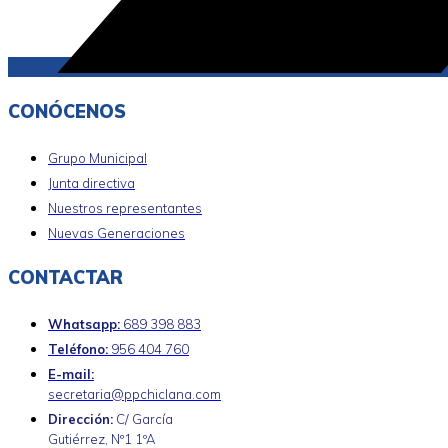
CONÓCENOS
Grupo Municipal
Junta directiva
Nuestros representantes
Nuevas Generaciones
CONTACTAR
Whatsapp:
689 398 883
Teléfono:
956 404 760
E-mail:
secretaria@ppchiclana.com
Dirección:
C/ García
Gutiérrez, Nº1 1ºA