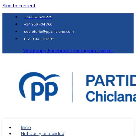
Skip to content
+34 667 620 279
+34 956 404 760
secretaria@ppchiclana.com
L-V: 9:00 - 18:30H
Whatsapp
Facebook-f
Instagram
Twitter
Inicio
Noticias y actualidad