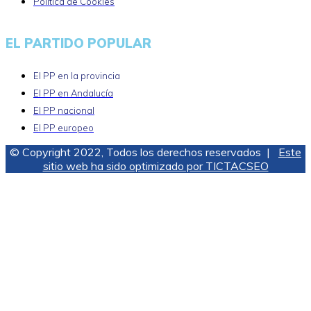
Política de Cookies
EL PARTIDO POPULAR
El PP en la provincia
El PP en Andalucía
El PP nacional
El PP europeo
© Copyright 2022, Todos los derechos reservados |
Este
sitio web ha sido optimizado por TICTACSEO