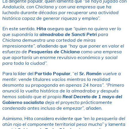
La dirigente popular, quien lamenta que “
se haya jugado con
Andalucía, con Chiclana y con una empresa que ha
luchado durante décadas por recuperar una actividad
histórica capaz de generar riqueza y empleo”.
En este sentido,
Hita
asegura que
“quien no quiera ver lo
que supondría la
almadraba de Sancti Petri
para
Chiclana demuestra una cortedad de miras
impresionante”
, añadiendo que
“hay que poner en valor el
esfuerzo de
Pesquerías de Chiclana
como una empresa
que aportaría un enorme revulsivo económico y social
para toda la ciudad”.
Para la líder del
Partido Popular
, “
el
Sr. Román
vuelve a
mentir: vende titulares vacíos mientras la realidad
desmonta su propaganda en apenas 24 horas”.
“Primero
anunció la vuelta histórica de la almadraba y después
hemos sabido que el propio
Real Decreto de 1 mayo del
Gobierno socialista
deja el proyecto prácticamente
condenado antes incluso de empezar”
, añaden.
Asimismo, Hita considera evidente que
“en la pesquería del
atún rojo el componente territorial pesa mucho”
y lamenta