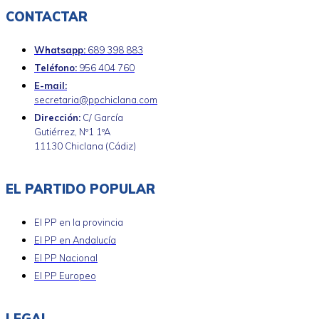
CONTACTAR
Whatsapp:
689 398 883
Teléfono:
956 404 760
E-mail:
secretaria@ppchiclana.com
Dirección:
C/ García
Gutiérrez, Nº1 1ºA
11130 Chiclana (Cádiz)
EL PARTIDO POPULAR
El PP en la provincia
El PP en Andalucía
El PP Nacional
El PP Europeo
LEGAL