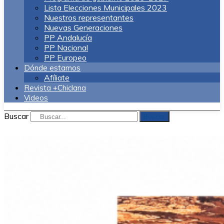
Lista Elecciones Municipales 2023
Nuestros representantes
Nuevas Generaciones
PP Andalucía
PP Nacional
PP Europeo
Dónde estamos
Afíliate
Revista +Chiclana
Videos
Buscar
Buscar