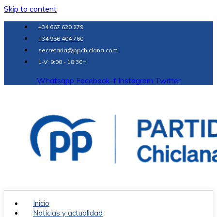
Skip to content
+34 667 620 279
+34 956 404 760
secretaria@ppchiclana.com
L-V: 9:00 - 18:30H
Whatsapp
Facebook-f
Instagram
Twitter
Inicio
Noticias y actualidad