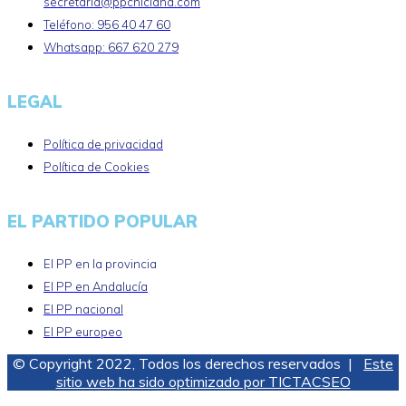
secretaria@ppchiclana.com
Teléfono: 956 40 47 60
Whatsapp: 667 620 279
LEGAL
Política de privacidad
Política de Cookies
EL PARTIDO POPULAR
El PP en la provincia
El PP en Andalucía
El PP nacional
El PP europeo
© Copyright 2022, Todos los derechos reservados |
Este
sitio web ha sido optimizado por TICTACSEO