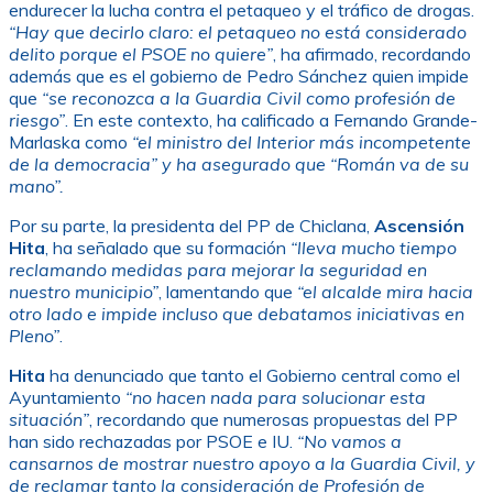
endurecer la lucha contra el petaqueo y el tráfico de drogas.
“Hay que decirlo claro: el petaqueo no está considerado
delito porque el PSOE no quiere”
, ha afirmado, recordando
además que es el gobierno de Pedro Sánchez quien impide
que
“se reconozca a la Guardia Civil como profesión de
riesgo”
. En este contexto, ha calificado a Fernando Grande-
Marlaska como
“el ministro del Interior más incompetente
de la democracia” y ha asegurado que “Román va de su
mano”.
Por su parte, la presidenta del PP de Chiclana,
Ascensión
Hita
, ha señalado que su formación
“lleva mucho tiempo
reclamando medidas para mejorar la seguridad en
nuestro municipio”
, lamentando que
“el alcalde mira hacia
otro lado e impide incluso que debatamos iniciativas en
Pleno”
.
Hita
ha denunciado que tanto el Gobierno central como el
Ayuntamiento
“no hacen nada para solucionar esta
situación”
, recordando que numerosas propuestas del PP
han sido rechazadas por PSOE e IU.
“No vamos a
cansarnos de mostrar nuestro apoyo a la Guardia Civil, y
de reclamar tanto la consideración de Profesión de