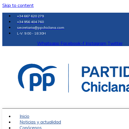
Skip to content
+34 667 620 279
+34 956 404 760
secretaria@ppchiclana.com
L-V: 9:00 - 18:30H
Whatsapp
Facebook-f
Instagram
Twitter
Inicio
Noticias y actualidad
Conócenos