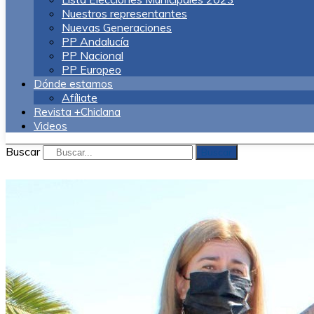
Nuestros representantes
Nuevas Generaciones
PP Andalucía
PP Nacional
PP Europeo
Dónde estamos
Afíliate
Revista +Chiclana
Videos
Buscar
Buscar