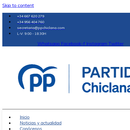
Skip to content
+34 667 620 279
+34 956 404 760
secretaria@ppchiclana.com
L-V: 9:00 - 18:30H
Whatsapp
Facebook-f
Instagram
Twitter
Inicio
Noticias y actualidad
Conócenos