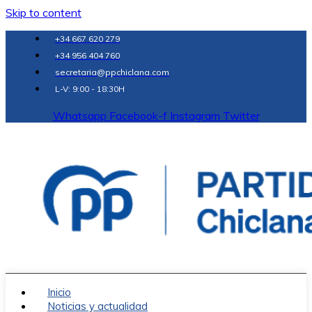
Skip to content
+34 667 620 279
+34 956 404 760
secretaria@ppchiclana.com
L-V: 9:00 - 18:30H
Whatsapp
Facebook-f
Instagram
Twitter
Inicio
Noticias y actualidad