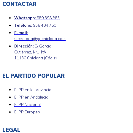
CONTACTAR
Whatsapp:
689 398 883
Teléfono:
956 404 760
E-mail:
secretaria@ppchiclana.com
Dirección:
C/ García
Gutiérrez, Nº1 1ºA
11130 Chiclana (Cádiz)
EL PARTIDO POPULAR
El PP en la provincia
El PP en Andalucía
El PP Nacional
El PP Europeo
LEGAL